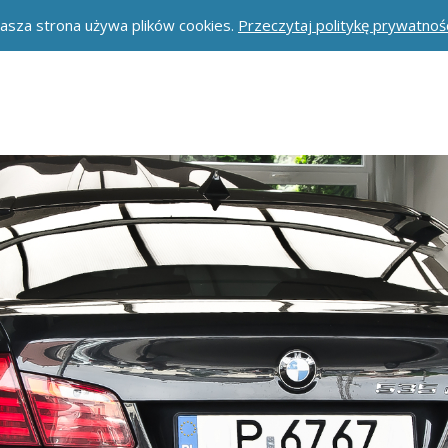
asza strona używa plików cookies.
Przeczytaj politykę prywatnośc
amochodów marki BMW